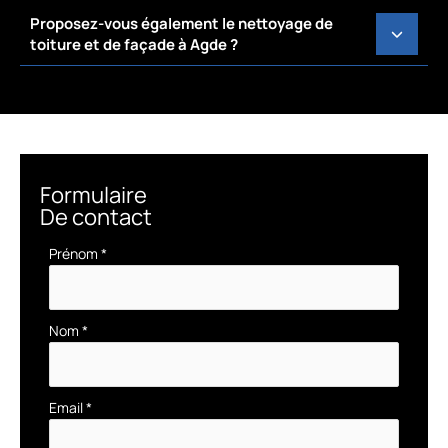
Proposez-vous également le nettoyage de
toiture et de façade à Agde ?
Formulaire
De contact
Formulaire
Prénom
*
simple
avec
téléphone
Nom
*
Email
*