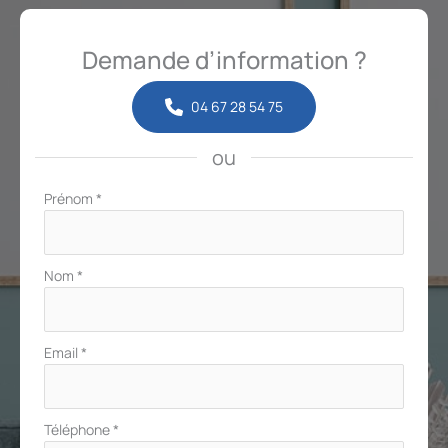
Demande d’information ?
04 67 28 54 75
ou
Formulaire
Prénom
*
simple
avec
téléphone
Nom
*
Email
*
Téléphone
*