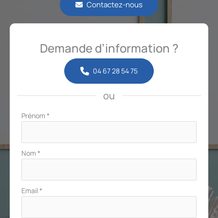
Contactez-nous
Demande d’information ?
04 67 28 54 75
ou
Formulaire
Prénom
*
simple
avec
téléphone
Nom
*
Email
*