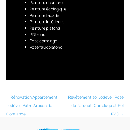
Peinture chambre
Peinture écologique
Peinture façade
Peinture intérieure
Peinture plafond
Plâtrerie
Pose carrelage
Pose faux plafond
←
Rénovation Appartement
Revêtement sol Lodève : Pose
Lodève : Votre Artisan de
de Parquet, Carrelage et Sol
Confiance
PVC
→