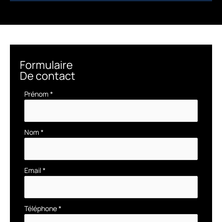
Formulaire
De contact
Formulaire
Prénom
*
simple
avec
téléphone
Nom
*
Email
*
Téléphone
*