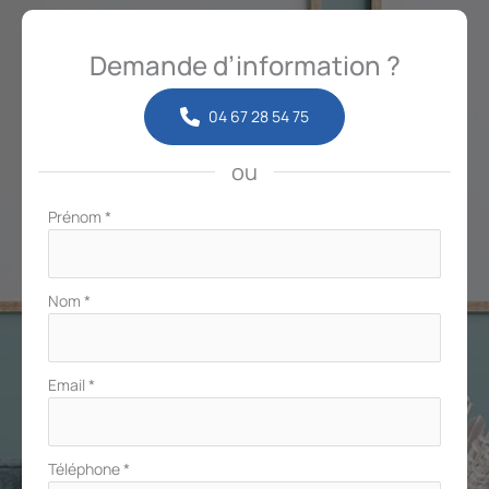
Demande d’information ?
04 67 28 54 75
ou
Formulaire
Prénom
*
simple
avec
téléphone
Nom
*
Email
*
Téléphone
*