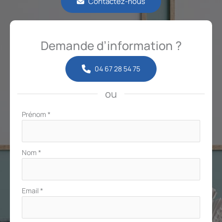
Contactez-nous
Demande d’information ?
04 67 28 54 75
ou
Formulaire
Prénom
*
simple
avec
téléphone
Nom
*
Email
*