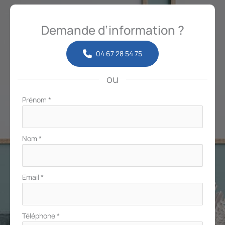
Demande d’information ?
04 67 28 54 75
ou
Formulaire
Prénom
*
simple
avec
téléphone
Nom
*
Email
*
Téléphone
*