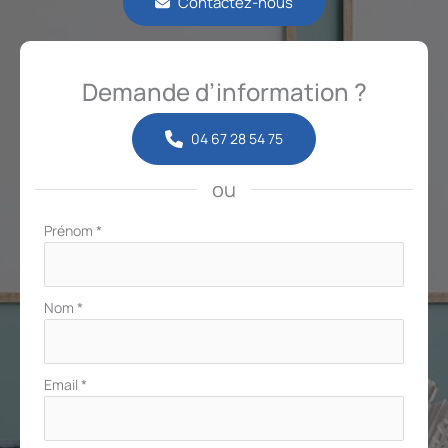
Contactez-nous
Demande d’information ?
04 67 28 54 75
ou
Formulaire
Prénom
*
simple
avec
téléphone
Nom
*
Email
*