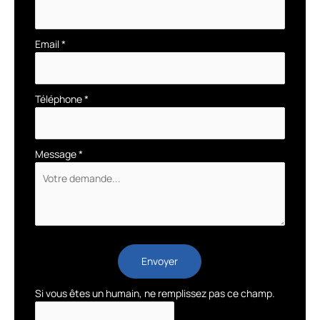
Email
*
Téléphone
*
Message
*
Envoyer
Si vous êtes un humain, ne remplissez pas ce champ.