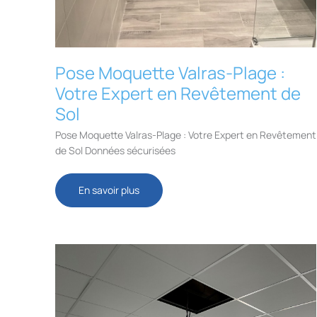
Pose Moquette Valras-Plage :
Votre Expert en Revêtement de
Sol
Pose Moquette Valras-Plage : Votre Expert en Revêtement
de Sol Données sécurisées
Pose
En savoir plus
Moquette
Valras-
Plage
:
Votre
Expert
en
Revêtement
de
Sol