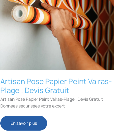
Artisan Pose Papier Peint Valras-
Plage : Devis Gratuit
Artisan Pose Papier Peint Valras-Plage : Devis Gratuit
Données sécurisées Votre expert
Artisan
En savoir plus
Pose
Papier
Peint