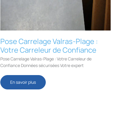
Pose Carrelage Valras-Plage :
Votre Carreleur de Confiance
Pose Carrelage Valras-Plage : Votre Carreleur de
Confiance Données sécurisées Votre expert
Pose
En savoir plus
Carrelage
Valras-
Plage
:
Votre
Carreleur
de
Confiance