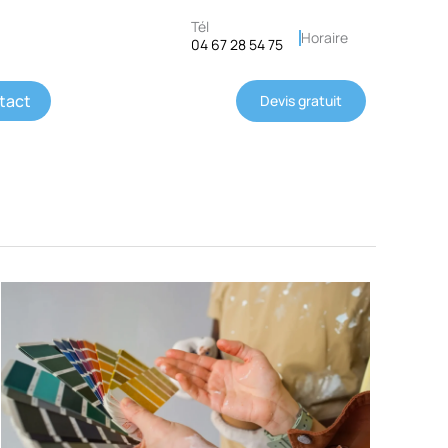
Tél
Horaire
04 67 28 54 75
tact
Devis gratuit