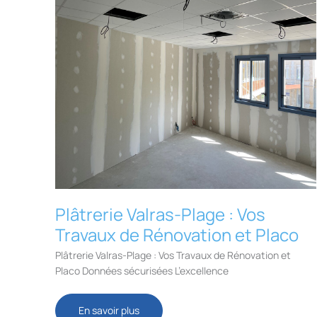
Plâtrerie Valras-Plage : Vos
Travaux de Rénovation et Placo
Plâtrerie Valras-Plage : Vos Travaux de Rénovation et
Placo Données sécurisées L’excellence
Plâtrerie
En savoir plus