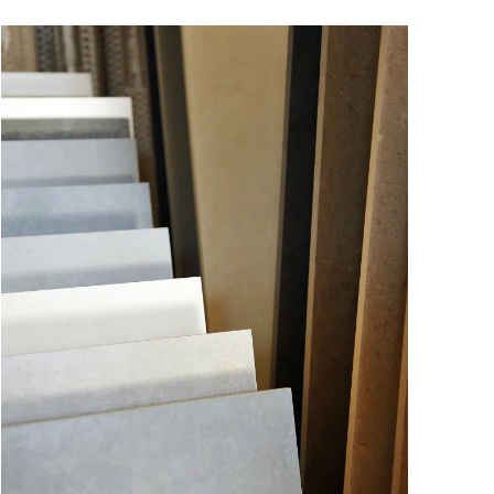
Valras-
Plage
:
Devis
Gratuit