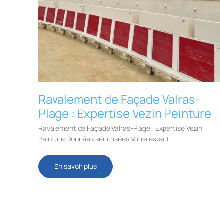
Ravalement de Façade Valras-
Plage : Expertise Vezin Peinture
Ravalement de Façade Valras-Plage : Expertise Vezin
Peinture Données sécurisées Votre expert
Ravalement
En savoir plus
de
Façade
Valras-
Plage
:
Expertise
Vezin