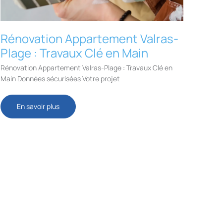
Rénovation Appartement Valras-
Plage : Travaux Clé en Main
Rénovation Appartement Valras-Plage : Travaux Clé en
Main Données sécurisées Votre projet
Rénovation
En savoir plus
Appartement
Valras-
Plage
:
Travaux
Clé
en
Main