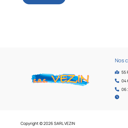
Valras-
Plage
:
Vos
Travaux
de
Rénovation
et
Placo
Nos 
55 
04 
06 
Copyright © 2026 SARL VEZIN