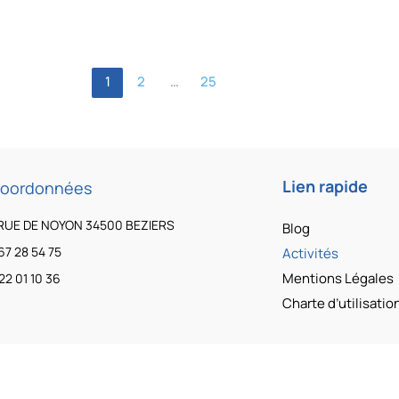
1
2
…
25
Lien rapide
coordonnées
RUE DE NOYON 34500 BEZIERS
Blog
67 28 54 75
Activités
Mentions Légales
22 01 10 36
Charte d’utilisati