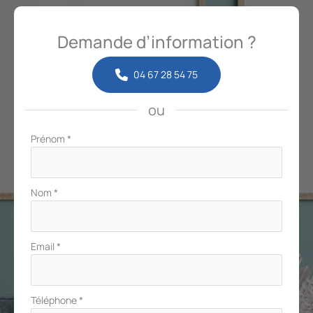
Demande d’information ?
04 67 28 54 75
ou
Formulaire
Prénom
*
simple
avec
téléphone
Nom
*
Email
*
Téléphone
*