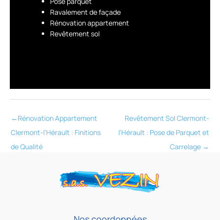
Pose parquet
Ravalement de façade
Rénovation appartement
Revêtement sol
←
Rénovation Appartement
Revêtement Sol Clermont-
Clermont-l’Hérault : Finitions
l’Hérault : Pose de Parquet et
de Qualité
Carrelage
→
Nos coordonnées