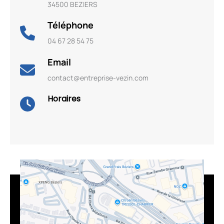
34500 BEZIERS
Téléphone
04 67 28 54 75
Email
contact@entreprise-vezin.com
Horaires