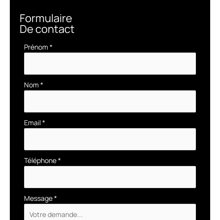
Formulaire
De contact
Formulaire
Prénom
*
simple
avec
téléphone
Nom
*
Email
*
Téléphone
*
Message
*