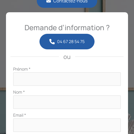
Contactez-nous
Demande d’information ?
04 67 28 54 75
ou
Formulaire
Prénom
*
simple
avec
téléphone
Nom
*
Email
*