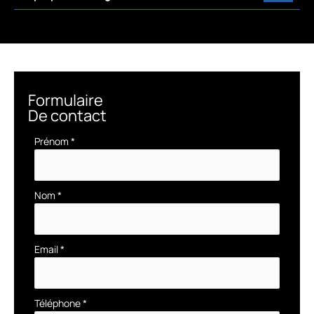
Formulaire
De contact
Formulaire
Prénom
*
simple
avec
téléphone
Nom
*
Email
*
Téléphone
*