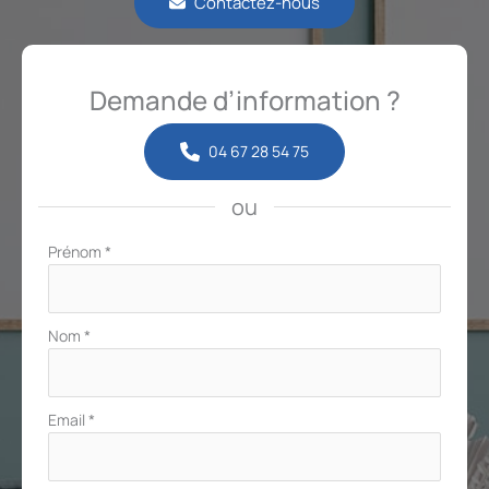
Contactez-nous
Demande d’information ?
04 67 28 54 75
ou
Formulaire
Prénom
*
simple
avec
téléphone
Nom
*
Email
*