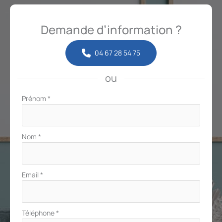
Demande d’information ?
04 67 28 54 75
ou
Formulaire
Prénom
*
simple
avec
téléphone
Nom
*
Email
*
Téléphone
*