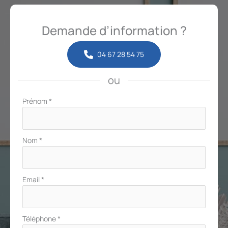
Demande d’information ?
04 67 28 54 75
ou
Formulaire
Prénom
*
simple
avec
téléphone
Nom
*
Email
*
Téléphone
*