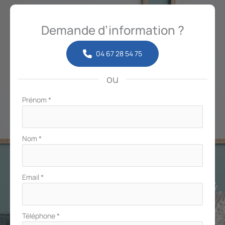
Demande d’information ?
04 67 28 54 75
ou
Formulaire
Prénom
*
simple
avec
téléphone
Nom
*
Email
*
Téléphone
*