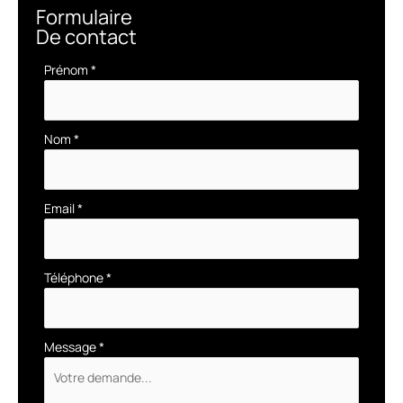
Formulaire
De contact
Formulaire
Prénom
*
simple
avec
téléphone
Nom
*
Email
*
Téléphone
*
Message
*