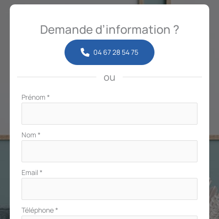
Demande d’information ?
04 67 28 54 75
ou
Formulaire
Prénom
*
simple
avec
téléphone
Nom
*
Email
*
Téléphone
*