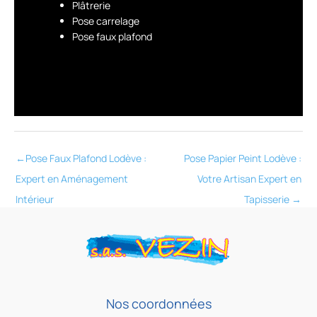
Plâtrerie
Pose carrelage
Pose faux plafond
←
Pose Faux Plafond Lodève :
Pose Papier Peint Lodève :
Expert en Aménagement
Votre Artisan Expert en
Intérieur
Tapisserie
→
Nos coordonnées