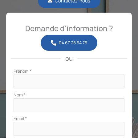
Contactez-nous
Demande d’information ?
04 67 28 54 75
ou
Formulaire
Prénom
*
simple
avec
téléphone
Nom
*
Email
*