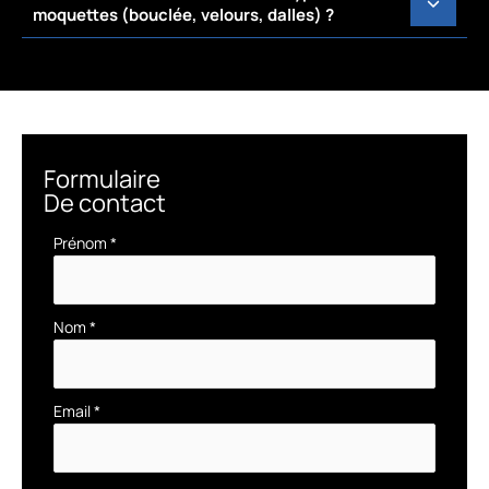
moquettes (bouclée, velours, dalles) ?
Formulaire
De contact
Formulaire
Prénom
*
simple
avec
téléphone
Nom
*
Email
*