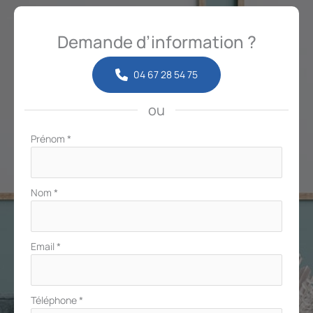
Demande d’information ?
04 67 28 54 75
ou
Formulaire
Prénom
*
simple
avec
téléphone
Nom
*
Email
*
Téléphone
*