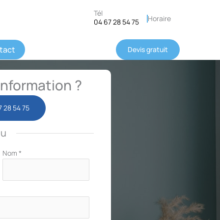
Tél
Horaire
04 67 28 54 75
tact
Devis gratuit
nformation ?
7 28 54 75
ou
Nom
*