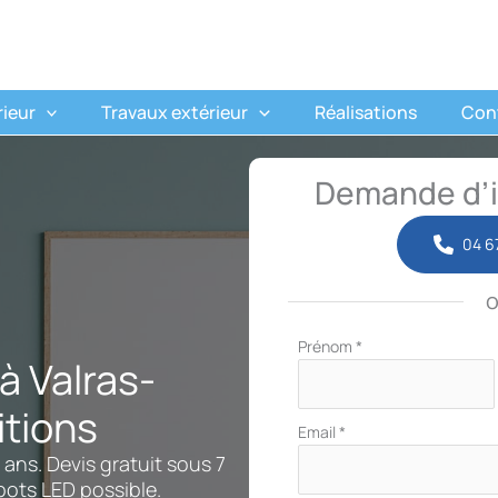
rieur
Travaux extérieur
Réalisations
Con
Demande d’i
04 6
Formulaire
Prénom
*
à Valras-
simple
avec
itions
téléphone
Email
*
 ans. Devis gratuit sous 7
spots LED possible.