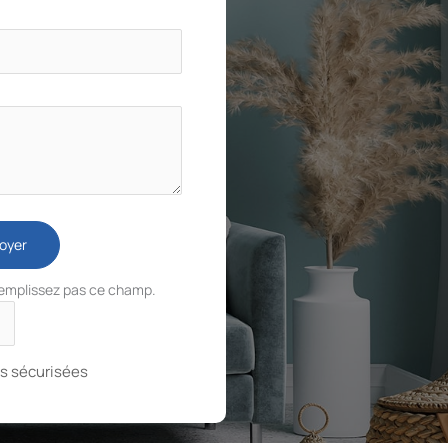
oyer
remplissez pas ce champ.
s sécurisées