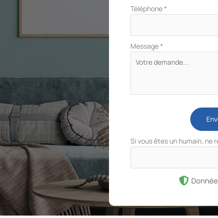
Téléphone
*
Message
*
Env
Si vous êtes un humain, ne 
Donnée