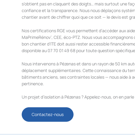
s’obtient pas en claquant des doigts… mais surtout une faço
confiance et la transparence. Nous nous déplaçons systé
chantier avant de chiffrer quoi que ce soit — le devis est g
Nos certifications RGE vous permettent d’accéder aux aides 
MaPrimeRénov’, CEE, éco-PTZ. Nous vous accompagnons d
bon chantier d’ITE doit aussi rester accessible financièreme
disponible au 07 70 01 49 68 pour toute question spécifique
Nous intervenons à Pézenas et dans un rayon de 50 km autou
déplacement supplémentaires. Cette connaissance du territ
bâtiments anciens, ses contraintes locales — nous aide à 
pertinence.
Un projet d’isolation à Pézenas ? Appelez-nous, on en parl
Contactez-nous