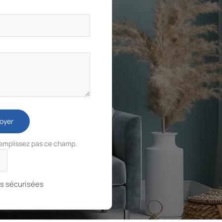
oyer
remplissez pas ce champ.
s sécurisées