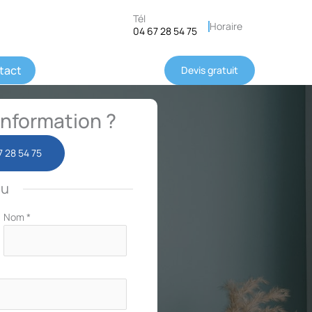
Tél
Horaire
04 67 28 54 75
tact
Devis gratuit
nformation ?
7 28 54 75
ou
Nom
*