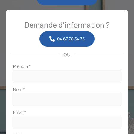
Demande d’information ?
04 67 28 54 75
ou
Formulaire
Prénom
*
simple
avec
téléphone
Nom
*
Email
*