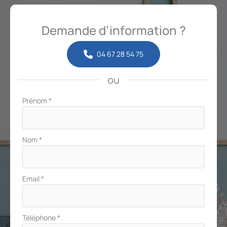
Demande d’information ?
04 67 28 54 75
ou
Formulaire
Prénom
*
simple
avec
téléphone
Nom
*
Email
*
Téléphone
*