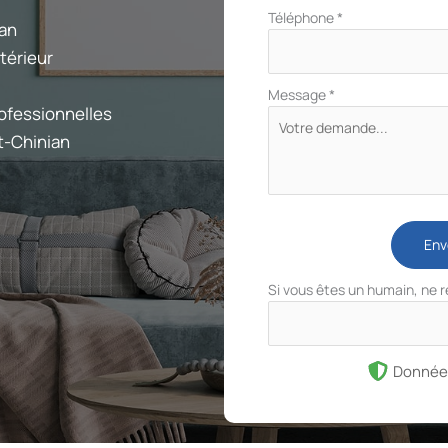
Téléphone
*
ian
térieur
Message
*
ofessionnelles
t-Chinian
Env
Si vous êtes un humain, ne 
Donnée