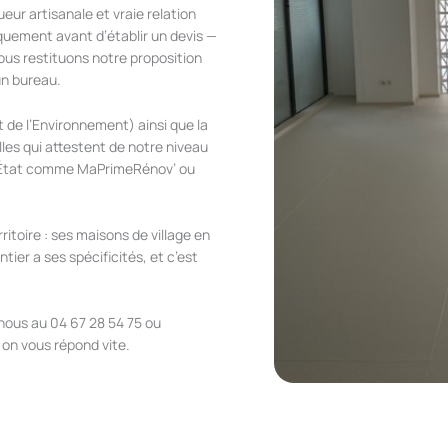
ur artisanale et vraie relation
uement avant d’établir un devis —
ous restituons notre proposition
un bureau.
 de l’Environnement) ainsi que la
les qui attestent de notre niveau
e l’État comme MaPrimeRénov’ ou
itoire : ses maisons de village en
ier a ses spécificités, et c’est
-nous au 04 67 28 54 75 ou
 on vous répond vite.