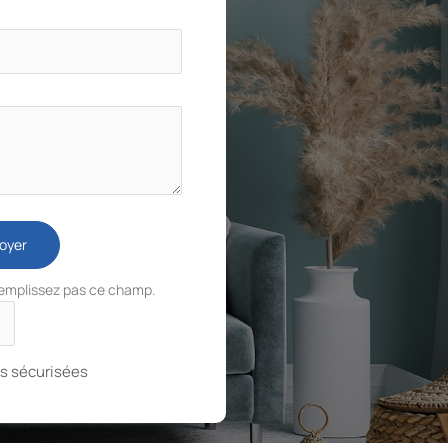
oyer
remplissez pas ce champ.
s sécurisées