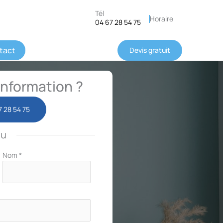
Tél
Horaire
04 67 28 54 75
tact
Devis gratuit
nformation ?
7 28 54 75
ou
Nom
*