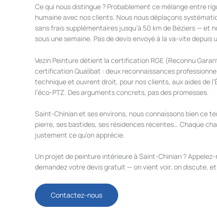
Ce qui nous distingue ? Probablement ce mélange entre rigue
humaine avec nos clients. Nous nous déplaçons systématiq
sans frais supplémentaires jusqu’à 50 km de Béziers — et n
sous une semaine. Pas de devis envoyé à la va-vite depuis 
Vezin Peinture détient la certification RGE (Reconnu Garant
certification Qualibat : deux reconnaissances professionnel
technique et ouvrent droit, pour nos clients, aux aides d
l’éco-PTZ. Des arguments concrets, pas des promesses.
Saint-Chinian et ses environs, nous connaissons bien ce terr
pierre, ses bastides, ses résidences récentes… Chaque chant
justement ce qu’on apprécie.
Un projet de peinture intérieure à Saint-Chinian ? Appelez
demandez votre devis gratuit — on vient voir, on discute, et
Contactez-nous