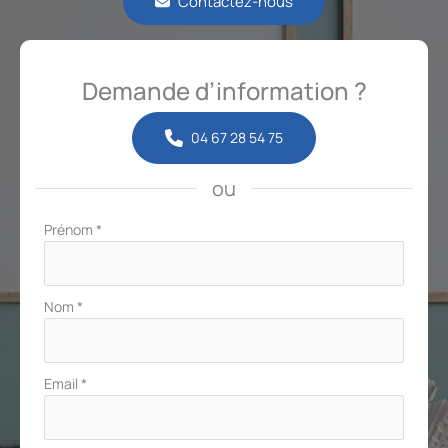
Contactez-nous
Demande d’information ?
04 67 28 54 75
ou
Formulaire
Prénom
*
simple
avec
téléphone
Nom
*
Email
*