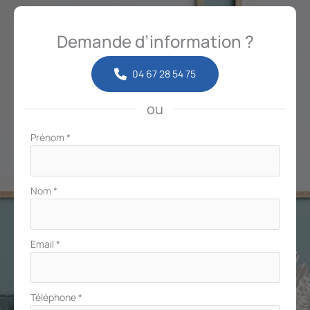
Demande d’information ?
04 67 28 54 75
ou
Formulaire
Prénom
*
simple
avec
téléphone
Nom
*
Email
*
Téléphone
*