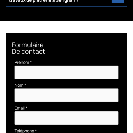
travaux de plâtrerie à Sérignan ?
Formulaire
De contact
Formulaire
Prénom
*
simple
avec
téléphone
Nom
*
Email
*
Téléphone
*