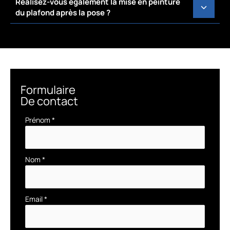
Réalisez-vous également la mise en peinture
du plafond après la pose ?
Formulaire
De contact
Formulaire
Prénom
*
simple
avec
téléphone
Nom
*
Email
*