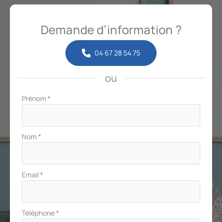
Demande d’information ?
04 67 28 54 75
ou
Formulaire
Prénom
*
simple
avec
téléphone
Nom
*
Email
*
Téléphone
*