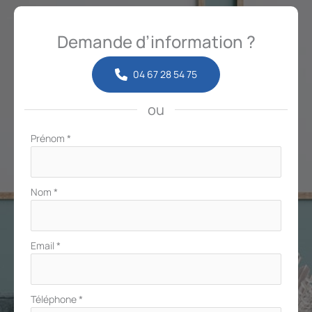
Demande d’information ?
04 67 28 54 75
ou
Formulaire
Prénom
*
simple
avec
téléphone
Nom
*
Email
*
Téléphone
*