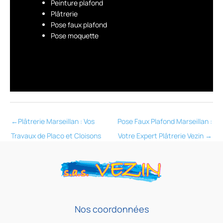
Peinture plafond
Plâtrerie
Pose faux plafond
Pose moquette
←
Plâtrerie Marseillan : Vos
Pose Faux Plafond Marseillan :
Travaux de Placo et Cloisons
Votre Expert Plâtrerie Vezin
→
Nos coordonnées