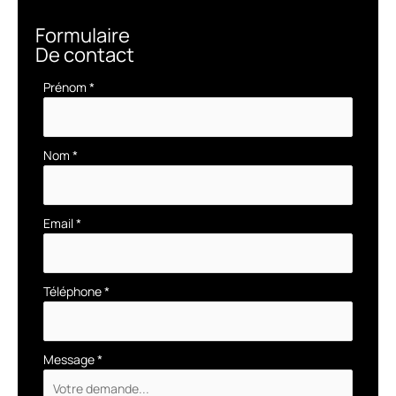
Formulaire
De contact
Formulaire
Prénom
*
simple
avec
téléphone
Nom
*
Email
*
Téléphone
*
Message
*