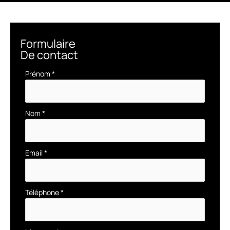
Formulaire
De contact
Formulaire
Prénom
*
simple
avec
téléphone
Nom
*
Email
*
Téléphone
*