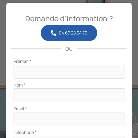
Demande d’information ?
04 67 28 54 75
ou
Formulaire
Prénom
*
simple
avec
téléphone
Nom
*
Email
*
Téléphone
*