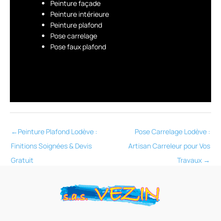
Peinture façade
Peinture intérieure
Peinture plafond
Pose carrelage
Pose faux plafond
←
Peinture Plafond Lodève :
Pose Carrelage Lodève :
Finitions Soignées & Devis
Artisan Carreleur pour Vos
Gratuit
Travaux
→