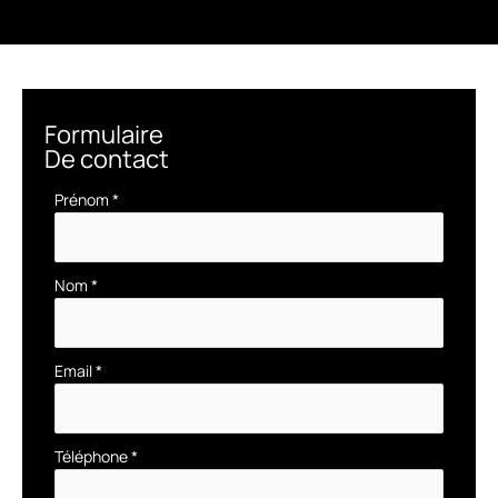
Formulaire
De contact
Formulaire
Prénom
*
simple
avec
téléphone
Nom
*
Email
*
Téléphone
*