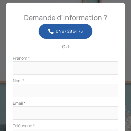
Demande d’information ?
04 67 28 54 75
ou
Formulaire
Prénom
*
simple
avec
téléphone
Nom
*
Email
*
Téléphone
*