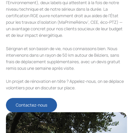
l’Environnement), deux labels qui attestent à la fois de notre
niveau technique et de notre sérieux dans la durée. La
certification RGE ouvre notamment droit aux aides de l’État
pour les travaux d’isolation (MaPrimeRénov’, CEE, éco-PTZ) —
un avantage concret pour nos clients soucieux de leur budget
et de leur impact énergétique.
Sérignan et son bassin de vie, nous connaissons bien. Nous
intervenons dans un rayon de 50 km autour de Béziers, sans
frais de déplacement supplémentaires, avec un devis gratuit
remis sous une semaine après visite.
Un projet de rénovation en tête ? Appelez-nous, on se déplace
volontiers pour en discuter sur place.
Contactez-nous