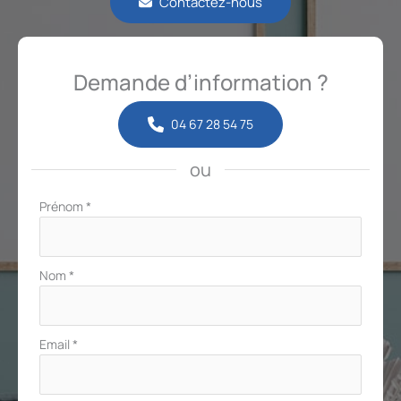
Contactez-nous
Demande d’information ?
04 67 28 54 75
ou
Formulaire
Prénom
*
simple
avec
téléphone
Nom
*
Email
*