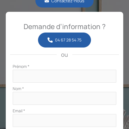
Contactez-nous
Demande d’information ?
04 67 28 54 75
ou
Formulaire
Prénom
*
simple
avec
téléphone
Nom
*
Email
*