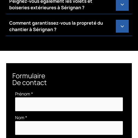
Peignez-vous également les volets et
boiseries extérieures à Sérignan ?
Comment garantissez-vous la propreté du
chantier à Sérignan ?
Formulaire
De contact
Formulaire
Prénom
*
simple
avec
téléphone
Nom
*