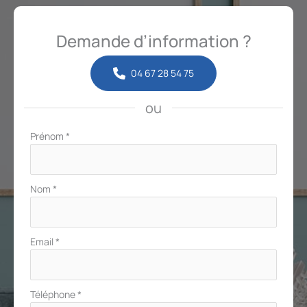
Demande d’information ?
04 67 28 54 75
ou
Formulaire
Prénom
*
simple
avec
téléphone
Nom
*
Email
*
Téléphone
*