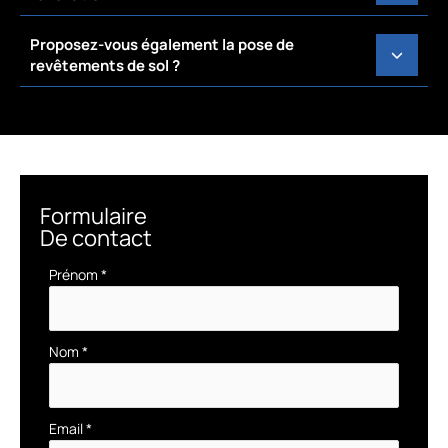
Proposez-vous également la pose de
revêtements de sol ?
Formulaire
De contact
Formulaire
Prénom
*
simple
avec
téléphone
Nom
*
Email
*