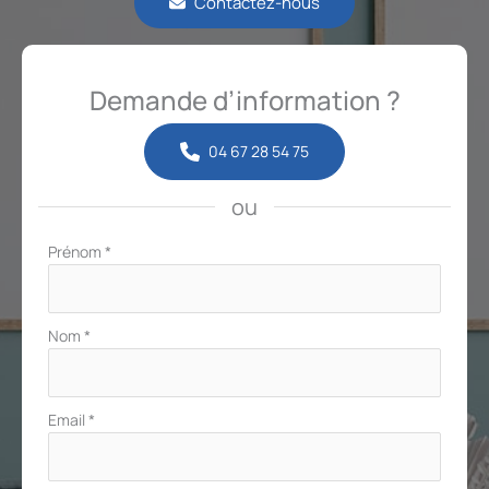
Contactez-nous
Demande d’information ?
04 67 28 54 75
ou
Formulaire
Prénom
*
simple
avec
téléphone
Nom
*
Email
*