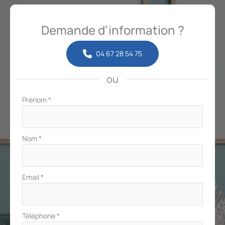
Demande d’information ?
04 67 28 54 75
ou
Formulaire
Prénom
*
simple
avec
téléphone
Nom
*
Email
*
Téléphone
*