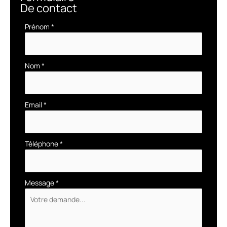
De contact
Formulaire
Prénom
*
simple
avec
téléphone
Nom
*
Email
*
Téléphone
*
Message
*