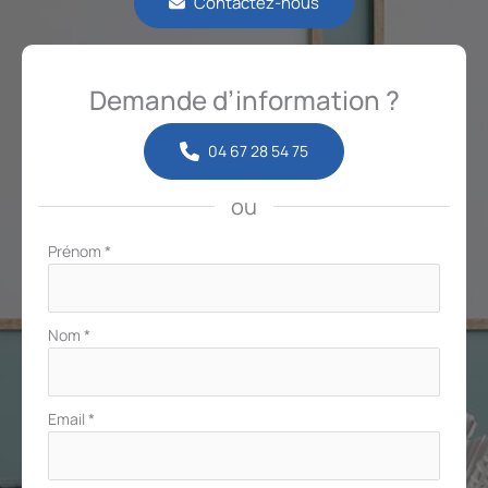
Contactez-nous
Demande d’information ?
04 67 28 54 75
ou
Formulaire
Prénom
*
simple
avec
téléphone
Nom
*
Email
*