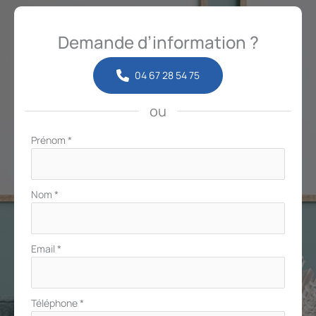
Demande d’information ?
04 67 28 54 75
ou
Formulaire
Prénom
*
simple
avec
téléphone
Nom
*
Email
*
Téléphone
*