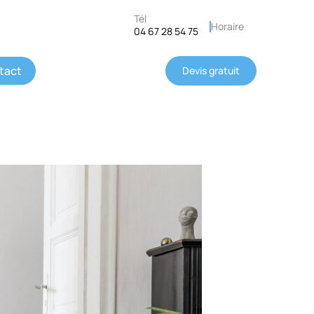
Tél
Horaire
04 67 28 54 75
tact
Devis gratuit