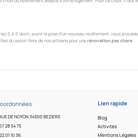
le choix du revêtement adapté à votre logement. Pour ce choix, il faut 
hez S.A.S Vezin, avant la pose d’un nouveau revêtement, nous procédons
fitez du savoir-faire de nos artisans pour une
rénovation pas chère
.
Lien rapide
coordonnées
RUE DE NOYON 34500 BEZIERS
Blog
67 28 54 75
Activités
Mentions Légales
22 01 10 36