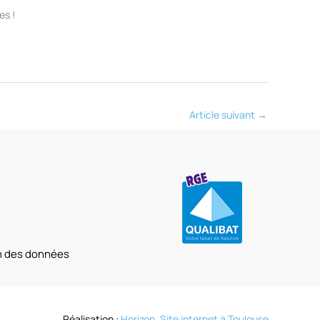
es !
Article suivant
→
on des données
Réalisation :
Horizon, Site internet à Toulouse