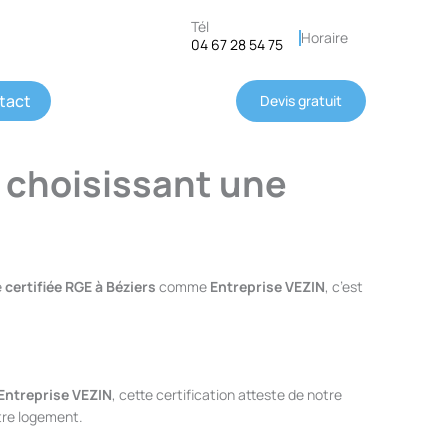
Tél
Horaire
04 67 28 54 75
tact
Devis gratuit
n choisissant une
e
certifiée RGE à Béziers
comme
Entreprise VEZIN
, c’est
Entreprise VEZIN
, cette certification atteste de notre
otre logement.